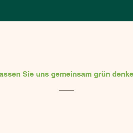
KONTAKT
assen Sie uns gemeinsam grün denk
Sie haben eine Fläche? Wir haben das passende Konzept.
Sie uns für ein unverbindliches Beratungsgespräch – wir freu
Projekt.